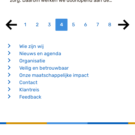
zorg. Daarom werken we doorlopend aan de
verbetering van onze informatiebeveiliging. Een
belangrijk beveiligings...
1
2
3
4
5
6
7
8
Wie zijn wij
Nieuws en agenda
Organisatie
Veilig en betrouwbaar
Onze maatschappelijke impact
Contact
Klantreis
Feedback