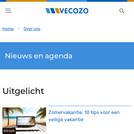
Home
Over ons
Nieuws en agenda
Uitgelicht
Zomervakantie: 10 tips voor een
veilige vakantie
NIEUWS