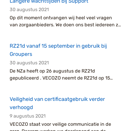
Langere wachttijden bij Support
30 augustus 2021
Op dit moment ontvangen wij heel veel vragen
van zorgaanbieders. We doen ons best iedereen zo
snel mogelijk te helpen. Helaas zijn onze
wachttijden langer da...
RZ21d vanaf 15 september in gebruik bij
Groupers
30 augustus 2021
De NZa heeft op 26 augustus de RZ21d
gepubliceerd . VECOZO neemt de RZ21d op 15
september in gebruik bij de Groupers. Tot die tijd is
de RZ21c actief....
Veiligheid van certificaatgebruik verder
verhoogd
9 augustus 2021
VECOZO staat voor veilige communicatie in de