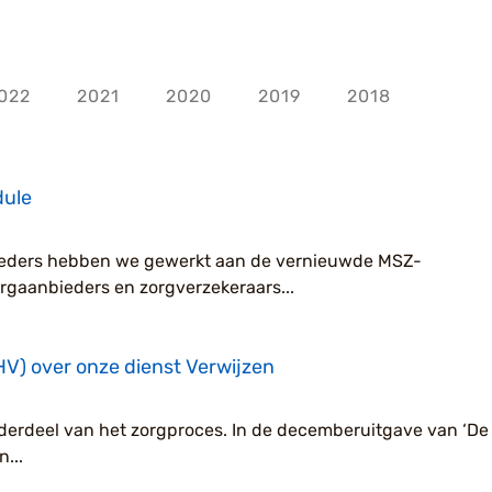
022
2021
2020
2019
2018
ule
ieders hebben we gewerkt aan de vernieuwde MSZ-
gaanbieders en zorgverzekeraars...
LHV) over onze dienst Verwijzen
onderdeel van het zorgproces. In de decemberuitgave van ‘De 
...