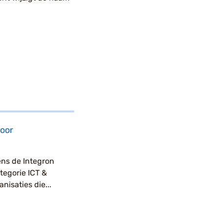
oor
ens de Integron
tegorie ICT &
isaties die...