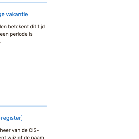
ge vakantie
en betekent dit tijd
 een periode is
.
register)
eheer van de CIS-
ent wijzigt de naam