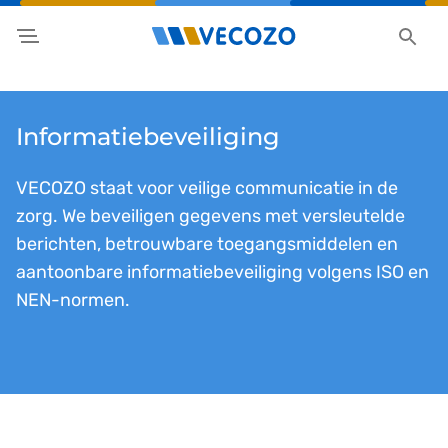
Informatiebeveiliging
VECOZO staat voor veilige communicatie in de
zorg. We beveiligen gegevens met versleutelde
berichten, betrouwbare toegangsmiddelen en
aantoonbare informatiebeveiliging volgens ISO en
NEN-normen.