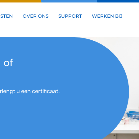
NSTEN
OVER ONS
SUPPORT
WERKEN BIJ
 of
lengt u een certificaat.