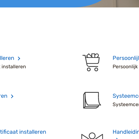
lleren
Persoonlij
installeren
Persoonlijk
ren
Systeemce
Systeemcer
ificaat installeren
Handleidin