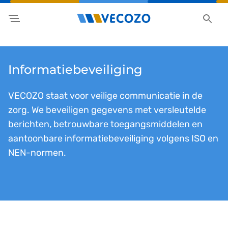
Informatiebeveiliging
VECOZO staat voor veilige communicatie in de
zorg. We beveiligen gegevens met versleutelde
berichten, betrouwbare toegangsmiddelen en
aantoonbare informatiebeveiliging volgens ISO en
NEN-normen.