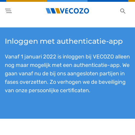
Inloggen met authenticatie-app
Vanaf 1 januari 2022 is inloggen bij VECOZO alleen
nog maar mogelijk met een authenticatie-app. We
gaan vanaf nu de bij ons aangesloten partijen in
fases overzetten. Zo verhogen we de beveiliging
van onze persoonlijke certificaten.