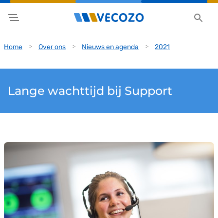
Home
Over ons
Nieuws en agenda
2021
Lange wachttijd bij Support