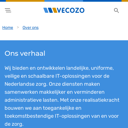
Home
Over ons
Ons verhaal
Wij bieden en ontwikkelen landelijke, uniforme,
veilige en schaalbare IT-oplossingen voor de
Nederlandse zorg. Onze diensten maken
samenwerken makkelijker en verminderen
administratieve lasten. Met onze realisatiekracht
bouwen we aan toegankelijke en
toekomstbestendige IT-oplossingen van en voor
de zorg.