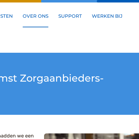
NSTEN
OVER ONS
SUPPORT
WERKEN BIJ
omst Zorgaanbieders-
hadden we een