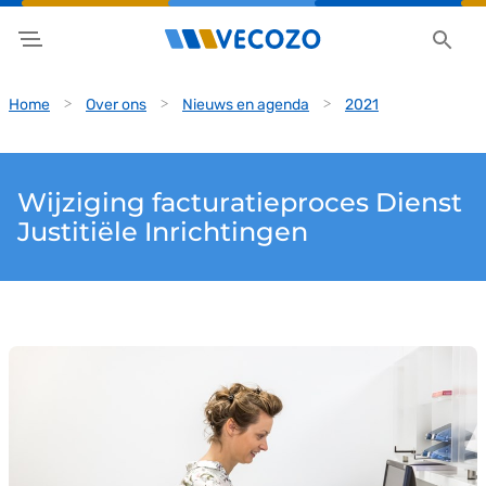
Home
Over ons
Nieuws en agenda
2021
Wijziging facturatieproces Dienst
Justitiële Inrichtingen