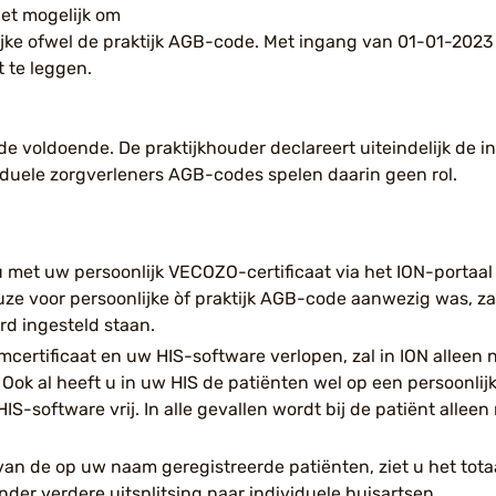
et mogelijk om
jke ofwel de praktijk AGB-code. Met ingang van 01-01-2023 
 te leggen.
e voldoende. De praktijkhouder declareert uiteindelijk de in
iduele zorgverleners AGB-codes spelen daarin geen rol.
 u met uw persoonlijk VECOZO-certificaat via het ION-portaal
e voor persoonlijke òf praktijk AGB-code aanwezig was, za
rd ingesteld staan.
mcertificaat en uw HIS-software verlopen, zal in ION alleen
Ook al heeft u in uw HIS de patiënten wel op een persoonli
IS-software vrij. In alle gevallen wordt bij de patiënt allee
 van de op uw naam geregistreerde patiënten, ziet u het tota
der verdere uitsplitsing naar individuele huisartsen.