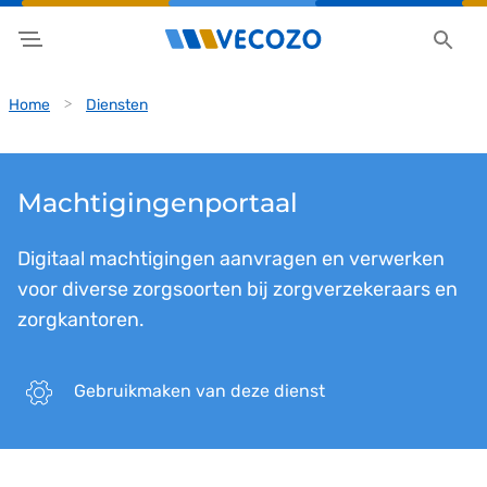
Home
Diensten
Machtigingenportaal
Digitaal machtigingen aanvragen en verwerken
voor diverse zorgsoorten bij zorgverzekeraars en
zorgkantoren.
Gebruikmaken van deze dienst