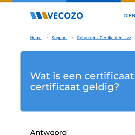
DIE
Home
Support
Gebruikers-Certificaten-zvz
Wat is een certificaa
certificaat geldig?
Antwoord